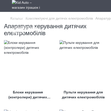
Каталог
Комплектуючі для дитячіх електромобілів
Апаратур
Апаратура керування дитячих
електромобілів
Блоки керування
Пульти керування для
(контролери) дитячих
дитячих електромобілів
електромобілів