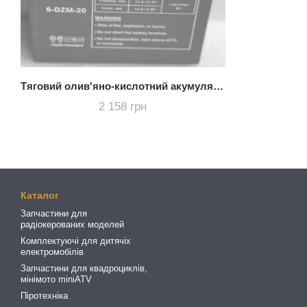
Тяговий олив'яно-кислотний акумулятор AGM 12 V 20AH 6DZM20
2 158 грн
Каталог
Запчастини для
радіокерованих моделей
Комплектуючі для дитячіх
електромобілів
Запчастини для квадроциклів,
мінімото miniATV
Піротехніка