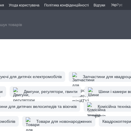
Укр
Рус
ння
Угода користувача
Політика конфіденційності
Відгуки
уючі для дитячіх електромобілів
Запчастини для квадроци
ли
Двигуни, регулятори, гвинти
Шини і камери в
ини для дитячих велосипедів та візочків
Комісійна техніка
омобілів
Товари для новонароджених
Квадрокоптер