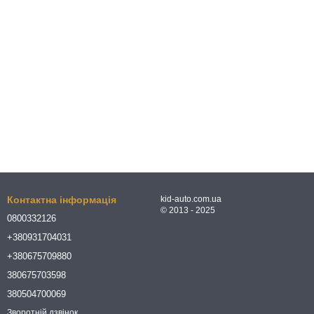
Контактна інформація
kid-auto.com.ua
© 2013 - 2025
0800332126
+380931704031
+380675709880
380675703598
380504700069
Зворотній дзвінок