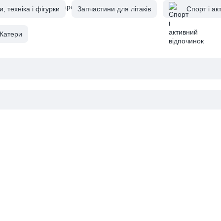
 техніка і фігурки
Запчастини для літаків
Спорт і ак
Катери