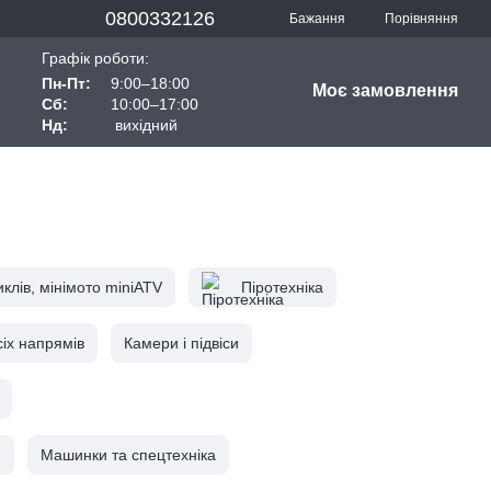
0800332126
Порівняння
Бажання
Графік роботи:
Пн-Пт:
9:00–18:00
Моє замовлення
Сб:
10:00–17:00
Нд:
вихідний
клів, мінімото miniATV
Піротехніка
сіх напрямів
Камери і підвіси
и
Машинки та спецтехніка