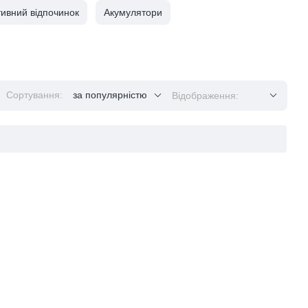
тивний відпочинок
Акумулятори
Сортування:
за популярністю
Відображення: