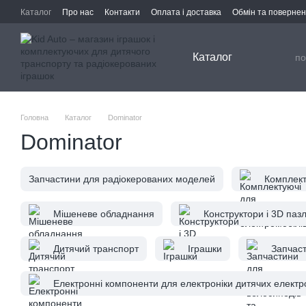
Перейти до основного контенту
Каталог
Про нас
Контакти
Оплата і доставка
Обмін та поверне
Каталог
Головна
Каталог
Dominator
Dominator
Запчастини для радіокерованих моделей
Комплект
Мішеневе обладнання
Конструктори і 3D паз
Дитячий транспорт
Іграшки
Запчаст
Електронні компоненти для електроніки дитячих електр