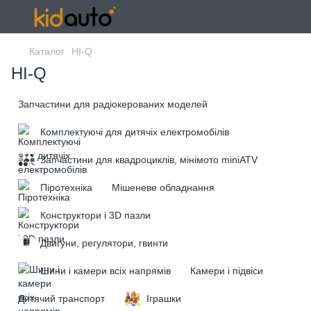
Каталог
HI-Q
HI-Q
Запчастини для радіокерованих моделей
Комплектуючі для дитячіх електромобілів
Запчастини для квадроциклів, мінімото miniATV
Піротехніка
Мішеневе обладнання
Конструктори і 3D пазли
Двигуни, регулятори, гвинти
Шини і камери всіх напрямів
Камери і підвіси
Дитячий транспорт
Іграшки