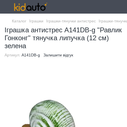
Каталог
Іграшки
Іграшки-тянучки антистрес
Іграшки-тянучк
Іграшка антистрес A141DB-g "Равлик
Гонконг" тянучка липучка (12 см)
зелена
Артикул:
A141DB-g
Залишити відгук