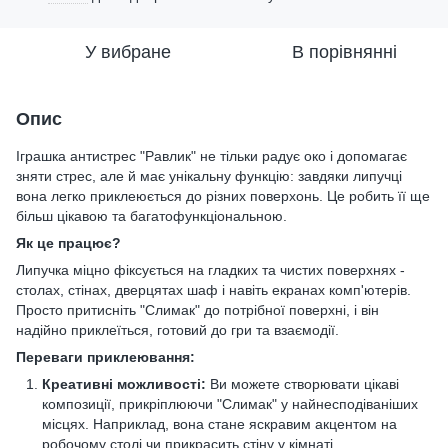
У вибране
В порівнянні
Опис
Іграшка антистрес "Равлик" не тільки радує око і допомагає
зняти стрес, але й має унікальну функцію: завдяки липучці
вона легко приклеюється до різних поверхонь. Це робить її ще
більш цікавою та багатофункціональною.
Як це працює?
Липучка міцно фіксується на гладких та чистих поверхнях -
столах, стінах, дверцятах шаф і навіть екранах комп'ютерів.
Просто притисніть "Слимак" до потрібної поверхні, і він
надійно приклеїться, готовий до гри та взаємодії.
Переваги приклеювання:
Креативні можливості:
Ви можете створювати цікаві
композиції, прикріплюючи "Слимак" у найнесподіваніших
місцях. Наприклад, вона стане яскравим акцентом на
робочому столі чи прикрасить стіну у кімнаті.