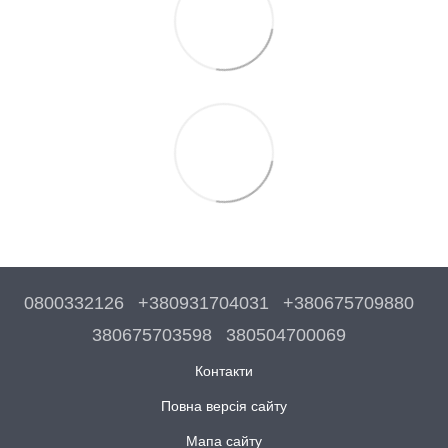
0800332126
+380931704031
+380675709880
380675703598
380504700069
Контакти
Повна версія сайту
Мапа сайту