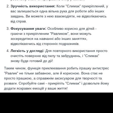
Зручність використання:
Коли "Слимак" прикріплений, у
вас залишається одна вільна рука для роботи або інших
завдань. Ви можете з нею взаємодіяти, не відволікаючись
від справ.
Фокусування уваги:
Особливо корисно для дітей -
граючи з прикріпленим "Равликом", вони можуть
зосередитися на навчанні або інших заняттях,
відволікаючись від сторонніх подразників.
Легкість у догляді:
Для повторного використання просто
очистіть поверхню від пилу та забруднень, і "Слимак"
знову буде готовий до дії!
Таким чином, функція приклеювання робить іграшку антистрес
"Равлик" не тільки забавною, але й корисною. Вона стає не
просто іграшкою, а справжнім аксесуаром для творчості та
розваги. Спробуйте самі - прикріпіть "Слимак" і дозвольте йому
додати яскравих емоцій у ваше життя!