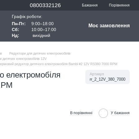
0800332126
Порівняння
Бажання
Графік роботи:
Пн-Пт:
9:00–18:00
Моє замовлення
Сб:
10:00–17:00
Нд:
вихідний
ів
Редуктори для дитячих електромобілів
и дитячих електромобілів 12V
ермовий редуктор дитячого електромобіля Bambi #2 12V RS380 7000 RPM
о електромобіля
Артикул
rr_2_12V_380_7000
RPM
В порівнянні
У бажання