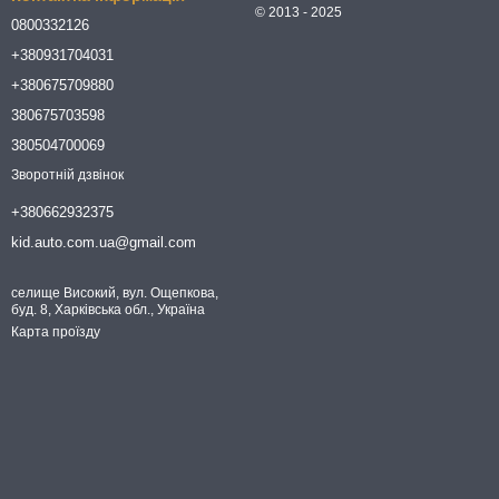
© 2013 - 2025
0800332126
+380931704031
+380675709880
380675703598
380504700069
Зворотній дзвінок
+380662932375
kid.auto.com.ua@gmail.com
селище Високий, вул. Ощепкова,
буд. 8, Харківська обл., Україна
Карта проїзду