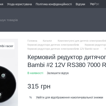
Укр
Рус
ння
Угода користувача
Політика конфіденційності
Відгуки
Головна
Каталог
Комплектуючі для дитячіх електромобіл
Кермові редуктори дитячих електромобілів
Кермові редуктор
Кермові редуктори дитячих електромобілів 12V Bambi racer
К
Кермовий редуктор дитячог
Bambi #2 12V RS380 7000 
В наявності
Залишити відгук
315 грн
Увійти
для відображення накопичувальної знижки
%