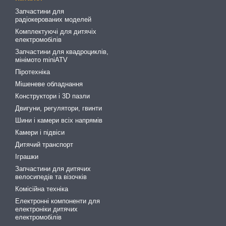
Запчастини для
радіокерованих моделей
Комплектуючі для дитячіх
електромобілів
Запчастини для квадроциклів,
мінімото miniATV
Піротехніка
Мішеневе обладнання
Конструктори і 3D пазли
Двигуни, регулятори, гвинти
Шини і камери всіх напрямів
Камери і підвіси
Дитячий транспорт
Іграшки
Запчастини для дитячих
велосипедів та візочків
Комісійна техніка
Електронні компоненти для
електроніки дитячих
електромобілів