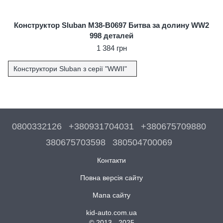
Конструктор Sluban M38-B0697 Битва за долину WW2
998 деталей
1 384 грн
Конструктори Sluban з серії "WWII"
0800332126
+380931704031
+380675709880
380675703598
380504700069
Контакти
Повна версія сайту
Мапа сайту
kid-auto.com.ua
© 2013 - 2025