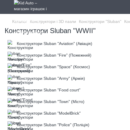
Каталог
Конструктори і 3D пазли
Конструктори "Sluban"
Ко
Конструктори Sluban "WWII"
Конструктори Sluban "Aviation" (Авіація)
Конструктори Sluban "Fire" (Пожежний)
Конструктори Sluban "Space" (Космос)
Конструктори Sluban "Army" (Армія)
Конструктори Sluban "Food court"
Конструктори Sluban "Town" (Місто)
Конструктори Sluban "ModelBrick"
Конструктори Sluban "Police" (Поліція)