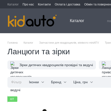
Перейти до основного контенту
Каталог
Про нас
Контакти
Оплата і доставка
Обмін та поверне
Каталог
Головна
Каталог
Запчастини для квадроциклів, мінімото miniATV
Тран
Ланцюги та зірки
Зірки дитячих квадроциклів провідні та ведучі
Фільтр
Іконки
Бренд
Ціна, грн
ХІТ