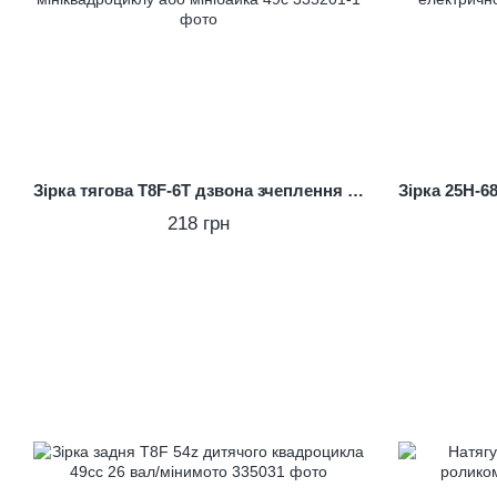
Зірка тягова T8F-6T дзвона зчеплення мініквадроциклу або мінібайка 49с
218 грн