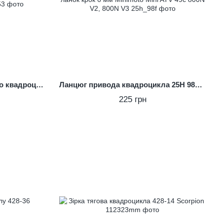
Зірка задня 25H 80z дитячого квадроцикла 49cc/мінимото
Ланцюг привода квадроцикла 25H 98F 49 ланок крок 6 мм Minimoto Mini ATV 49c 800N V2, 800N V3
225 грн