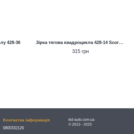
лу 428-36
Зірка тягова квадроцикла 428-14 Scorpion
315 грн
Контактна інформація
kid-auto.com.ua
© 2013 - 2025
0800332126