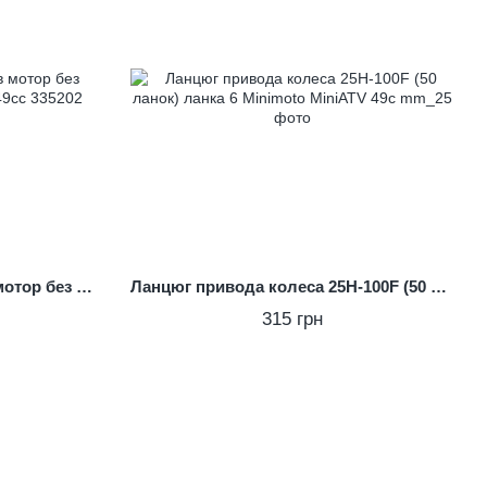
Зірка передня 25H-7T зубів мотор без редуктора Minimoto MiniATV 49сс
Ланцюг привода колеса 25H-100F (50 ланок) ланка 6 Minimoto MiniATV 49с
315 грн