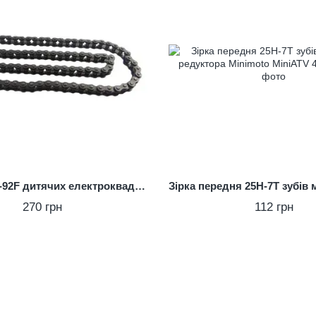
Ланцюг 25H-92F дитячих електроквадроциклів Crosser EATV-90304 Profi HB-6
270 грн
112 грн