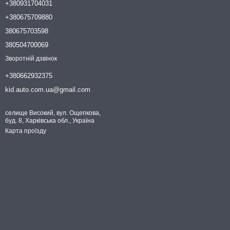
+380931704031
+380675709880
380675703598
380504700069
Зворотній дзвінок
+380662932375
kid.auto.com.ua@gmail.com
селище Високий, вул. Ощепкова,
буд. 8, Харківська обл., Україна
Карта проїзду