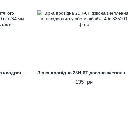
Зірка задня T8F 58z дитячого квадроцикла/мінимото 49cc 29 вал/34 мм розбовтування
Зірка провідна 25H-6T дзвона зчеплення мініквадроциклу або мінібайка 49с
135 грн