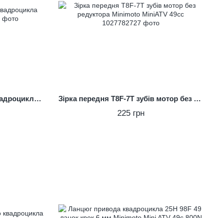
Зірка 420 — 25T дитячого квадроцикла 1000D
Зірка передня T8F-7T зубів мотор без редуктора Minimoto MiniATV 49сс
225 грн