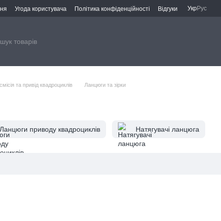
Укр
Рус
ння
Угода користувача
Політика конфіденційності
Відгуки
смісія та привід квадроциклів
Ланцюги та зірки
Ланцюги приводу квадроциклів
Натягувачі ланцюга