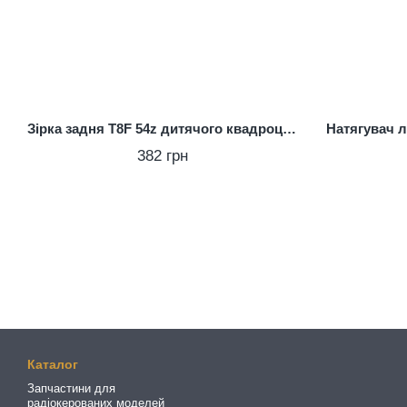
Зірка задня T8F 54z дитячого квадроцикла 49cc 26 вал/мінимото
382 грн
Каталог
Запчастини для
радіокерованих моделей