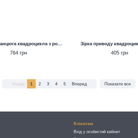
Натягувач ланцюга квадроцикла з роликом 110-250 кубів
Зірка приводу квадроцик
764 грн
405 грн
Назад
1
2
3
4
5
Вперед
Показати все
Клієнтам
Вхід у особистий кабінет