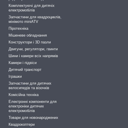
Комплектуючі для дитячіх
електромобілів
Запчастини для квадроциклів,
мінімото miniATV
Піротехніка
Мішеневе обладнання
Конструктори і 3D пазли
Двигуни, регулятори, гвинти
Шини і камери всіх напрямів
Камери і підвіси
Дитячий транспорт
Іграшки
Запчастини для дитячих
велосипедів та візочків
Комісійна техніка
Електронні компоненти для
електроніки дитячих
електромобілів
Товари для новонароджених
Квадрокоптери