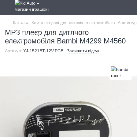
Каталог
Комплектуючі для дитячіх електромобілів
Апаратур
MP3 плеєр для дитячого
електромобіля Bambi M4299 M4560
Артикул:
YJ-1521BT-12V.PCB
Залишити відгук