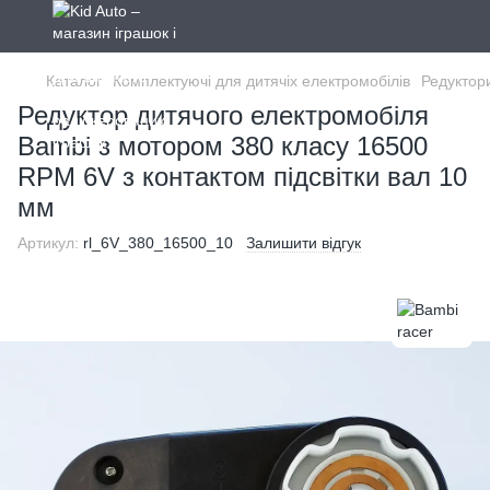
Каталог
Комплектуючі для дитячіх електромобілів
Редуктор
Редуктор дитячого електромобіля
Bambi з мотором 380 класу 16500
RPM 6V з контактом підсвітки вал 10
мм
Артикул:
rl_6V_380_16500_10
Залишити відгук