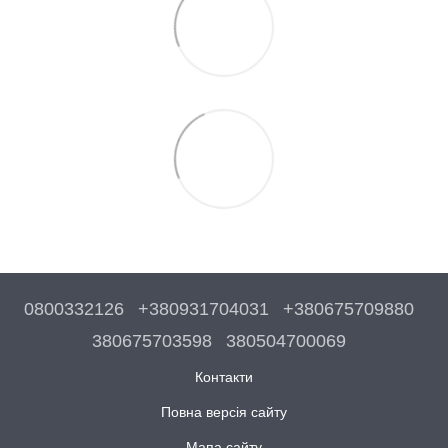
0800332126
+380931704031
+380675709880
380675703598
380504700069
Контакти
Повна версія сайту
Мапа сайту