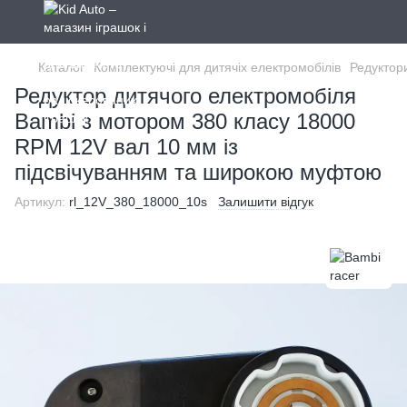
Каталог
Комплектуючі для дитячіх електромобілів
Редуктор
Редуктор дитячого електромобіля
Bambi з мотором 380 класу 18000
RPM 12V вал 10 мм із
підсвічуванням та широкою муфтою
Артикул:
rl_12V_380_18000_10s
Залишити відгук