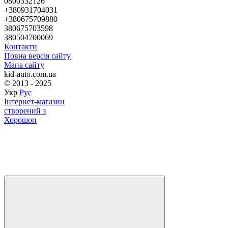
0800332126
+380931704031
+380675709880
380675703598
380504700069
Контакти
Повна версія сайту
Мапа сайту
kid-auto.com.ua
© 2013 - 2025
Укр
Рус
Інтернет-магазин
створений з
Хорошоп