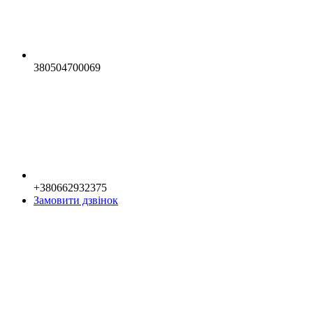
380504700069
+380662932375
Замовити дзвінок