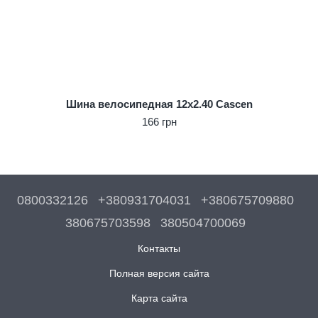
Шина велосипедная 12x2.40 Cascen
166 грн
0800332126
+380931704031
+380675709880
380675703598
380504700069
Контакты
Полная версия сайта
Карта сайта