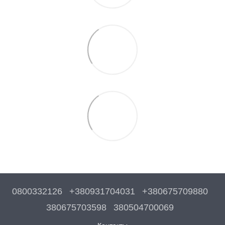
0800332126
+380931704031
+380675709880
380675703598
380504700069