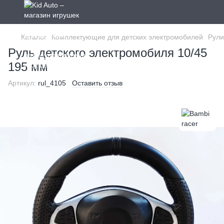
Каталог
Комплектующие для детских электромобилей
Рули
Руль детского электромобиля 10/45
195 мм
Артикул:
rul_4105
Оставить отзыв