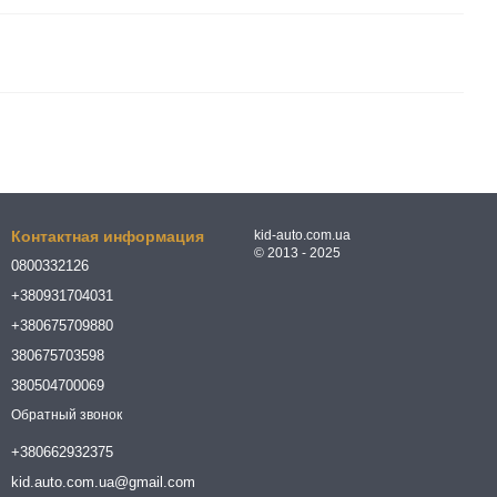
Контактная информация
kid-auto.com.ua
© 2013 - 2025
0800332126
+380931704031
+380675709880
380675703598
380504700069
Обратный звонок
+380662932375
kid.auto.com.ua@gmail.com