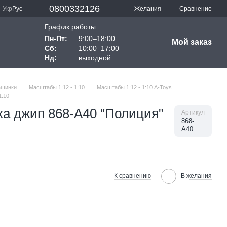
0800332126
Сравнение
Укр
Рус
Желания
График работы:
Пн-Пт:
9:00–18:00
Мой заказ
Сб:
10:00–17:00
Нд:
выходной
ашинки
Масштабы 1:12 - 1:10
Масштабы 1:12 - 1:10 A-Toys
1:10
а джип 868-A40 "Полиция"
Артикул
868-
A40
К сравнению
В желания