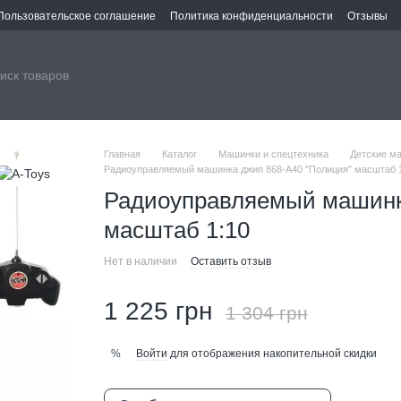
Пользовательское соглашение
Политика конфиденциальности
Отзывы
Главная
Каталог
Машинки и спецтехника
Детские м
Радиоуправляемый машинка джип 868-A40 "Полиция" масштаб 
Радиоуправляемый машинк
масштаб 1:10
Нет в наличии
Оставить отзыв
1 225 грн
1 304 грн
Войти
для отображения накопительной скидки
%