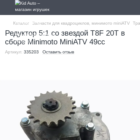
Каталог
Запчасти для квадроциклов, минимото miniATV
Тра
Редуктор 5:1 со звездой T8F 20T в
сборе Minimoto MiniATV 49cc
Артикул:
335203
Оставить отзыв