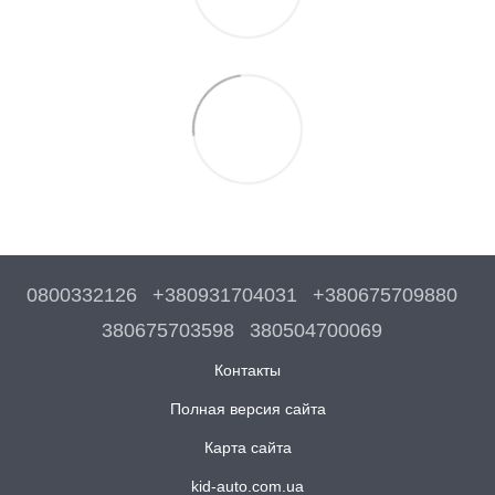
0800332126
+380931704031
+380675709880
380675703598
380504700069
Контакты
Полная версия сайта
Карта сайта
kid-auto.com.ua