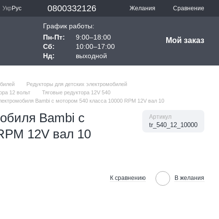
0800332126
Сравнение
Укр
Рус
Желания
График работы:
Пн-Пт:
9:00–18:00
Мой заказ
Сб:
10:00–17:00
Нд:
выходной
обилей
Редукторы для детских электромобилей
ора 12 вольт
Тяговые редуктора 12V 540
лектромобиля Bambi с мотором 540 класса 10000 RPM 12V вал 10
мобиля Bambi с
Артикул
tr_540_12_10000
RPM 12V вал 10
К сравнению
В желания