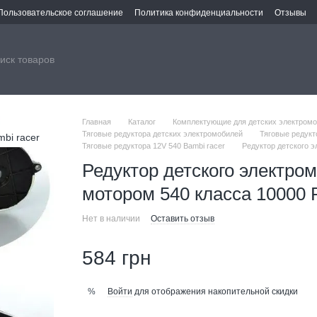
Пользовательское соглашение
Политика конфиденциальности
Отзывы
Главная
Каталог
Комплектующие для детских электром
Тяговые редуктора детских электромобилей
Тяговые редукт
Тяговые редуктора 12V 540 Bambi racer
Редуктор детского э
Редуктор детского электро
мотором 540 класса 10000 
Нет в наличии
Оставить отзыв
584 грн
Войти
для отображения накопительной скидки
%