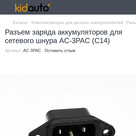
Каталог
Комплектующие для детских электромобилей
Разъ
Разъем заряда аккумуляторов для
сетевого шнура AC-3PAC (C14)
Артикул:
AC-3PAC
Оставить отзыв