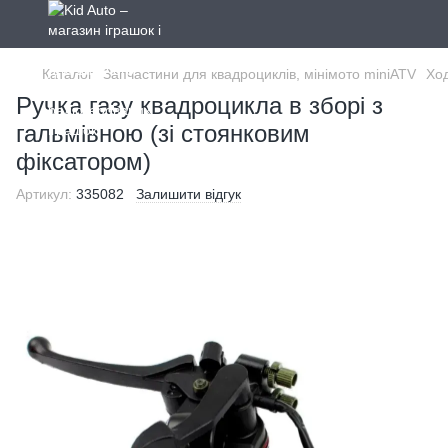
Каталог
Запчастини для квадроциклів, мінімото miniATV
Ход
Ручка газу квадроцикла в зборі з
гальмівною (зі стоянковим
фіксатором)
Артикул:
335082
Залишити відгук