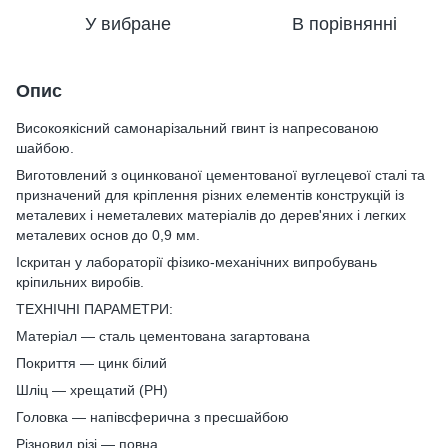
У вибране
В порівнянні
Опис
Високоякісний самонарізальний гвинт із напресованою
шайбою.
Виготовлений з оцинкованої цементованої вуглецевої сталі та
призначений для кріплення різних елементів конструкцій із
металевих і неметалевих матеріалів до дерев'яних і легких
металевих основ до 0,9 мм.
Іскритан у лабораторії фізико-механічних випробувань
кріпильних виробів.
ТЕХНІЧНІ ПАРАМЕТРИ:
Матеріал — сталь цементована загартована
Покриття — цинк білий
Шліц — хрещатий (PH)
Головка — напівсферична з пресшайбою
Різновид різі — повна