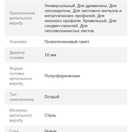
Универсальный, Для древесины, Для
гипсокартона, Для листового металла и
Призначення
металлических профилей, Для
кріпильного
оконного профиля, Кровельный, Для
виробу
сэндвич-панелей, Для
гипсоволокнистых листов
Упаковка
Полиэтиленовый пакет
Діаметр
10 мм
головки
Форма
головки
Полусферическая
кріпильного
виробу
Тип
Острый
наконечника
Матеріал
кріпильного
Сталь
виробу
Стан
Новое