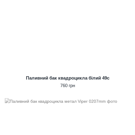
Паливний бак квадроцикла білий 49c
760 грн