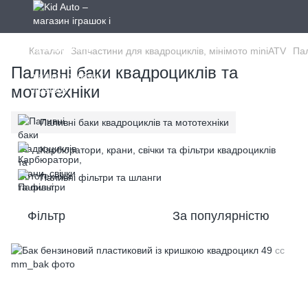
Каталог
Запчастини для квадроциклів, мінімото miniATV
Па
Паливні баки квадроциклів та
мототехніки
Паливні баки квадроциклів та мототехніки
Карбюратори, крани, свічки та фільтри квадроциклів
Паливні фільтри та шланги
Фільтр
За популярністю