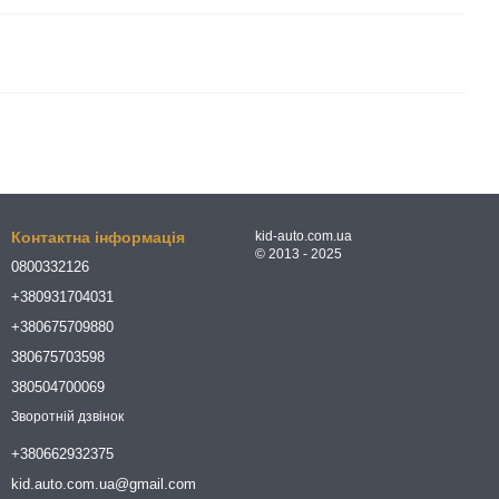
Контактна інформація
kid-auto.com.ua
© 2013 - 2025
0800332126
+380931704031
+380675709880
380675703598
380504700069
Зворотній дзвінок
+380662932375
kid.auto.com.ua@gmail.com