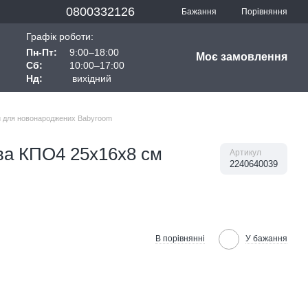
0800332126
Порівняння
Бажання
Графік роботи:
Пн-Пт:
9:00–18:00
Моє замовлення
Сб:
10:00–17:00
Нд:
вихідний
 для новонароджених Babyroom
ова КПО4 25х16х8 см
Артикул
2240640039
В порівнянні
У бажання