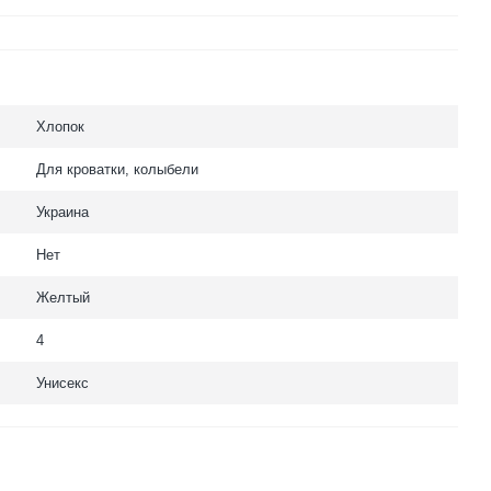
Хлопок
Для кроватки, колыбели
Украина
Нет
Желтый
4
Унисекс