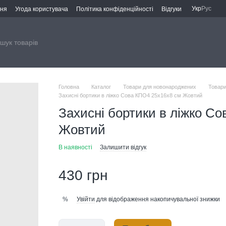
Укр
Рус
ння
Угода користувача
Політика конфіденційності
Відгуки
Головна
Каталог
Товари для новонароджених
Товари
Захисні бортики в ліжко Сова КПО4 25х16х8 см Жовтий
Захисні бортики в ліжко С
Жовтий
В наявності
Залишити відгук
430 грн
Увійти
для відображення накопичувальної знижки
%