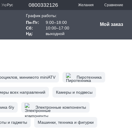
0800332126
Сравнение
Укр
Рус
Желания
График работы:
Пн-Пт:
9:00–18:00
Мой заказ
Сб:
10:00–17:00
Нд:
выходной
роциклов, минимото miniATV
Пиротехника
меры всех направлений
Камеры и подвесы
ика б/у
Электронные компоненты
оты и гаджеты
Машинки, техника и фигурки