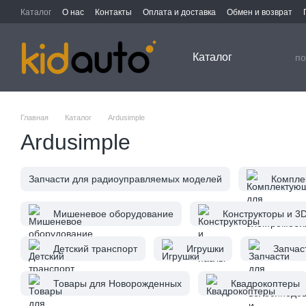
Перейти к основному контенту
Каталог
О нас
Контакты
Оплата и доставка
Обмен и возврат
Каталог
Главная
Каталог
Ardusimple
Ardusimple
Запчасти для радиоуправляемых моделей
Компле
Мишеневое оборудование
Конструкторы и 3
Детский транспорт
Игрушки
Запчас
Товары для Новорожденных
Квадрокоптеры