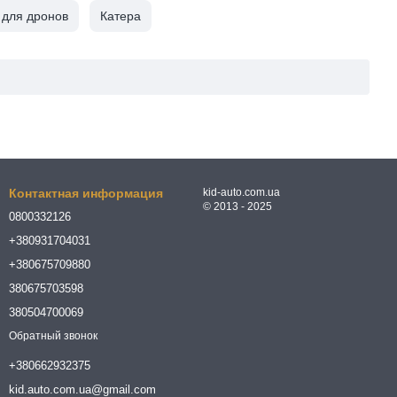
 для дронов
Катера
Контактная информация
kid-auto.com.ua
© 2013 - 2025
0800332126
+380931704031
+380675709880
380675703598
380504700069
Обратный звонок
+380662932375
kid.auto.com.ua@gmail.com