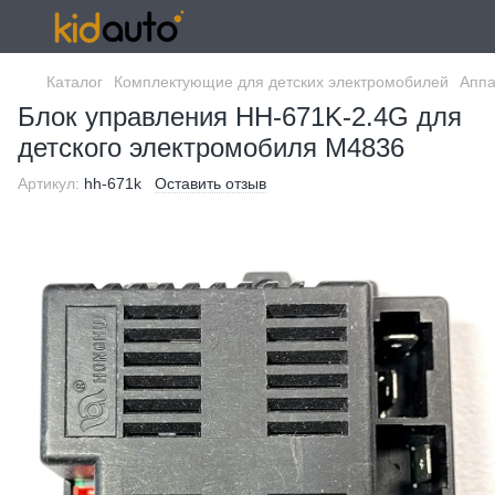
Каталог
Комплектующие для детских электромобилей
Аппа
Блок управления HH-671K-2.4G для
детского электромобиля M4836
Артикул:
hh-671k
Оставить отзыв