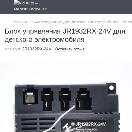
Каталог
Комплектующие для детских электромобилей
Аппа
Блок управления JR1932RX-24V для
детского электромобиля
Артикул:
JR1932RX-24V
Оставить отзыв