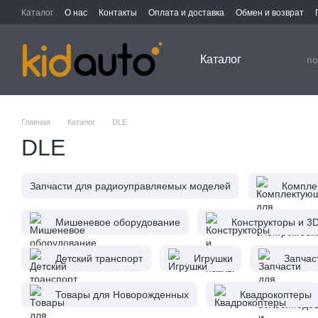
Перейти к основному контенту
Каталог
О нас
Контакты
Оплата и доставка
Обмен и возврат
Каталог
Главная
Каталог
DLE
DLE
Запчасти для радиоуправляемых моделей
Компле
Мишеневое оборудование
Конструкторы и 3
Детский транспорт
Игрушки
Запчас
Товары для Новорожденных
Квадрокоптеры