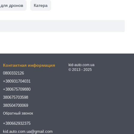
 для дронов
Катера
Контактная информация
kid-auto.com.ua
© 2013 - 2025
0800332126
+380931704031
+380675709880
380675703598
380504700069
Обратный звонок
+380662932375
kid.auto.com.ua@gmail.com