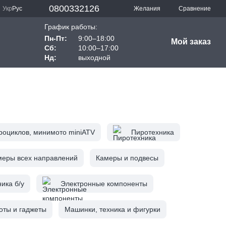
0800332126
Сравнение
Укр
Рус
Желания
График работы:
Пн-Пт:
9:00–18:00
Мой заказ
Сб:
10:00–17:00
Нд:
выходной
роциклов, минимото miniATV
Пиротехника
меры всех направлений
Камеры и подвесы
ика б/у
Электронные компоненты
оты и гаджеты
Машинки, техника и фигурки