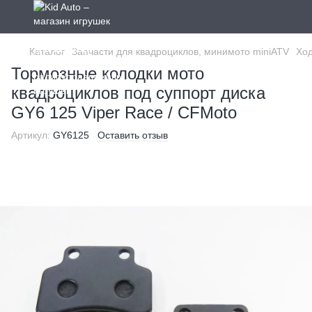
Каталог
Запчасти для квадроциклов, минимото miniATV
Ход
Тормозные колодки мото
квадроциклов под суппорт диска
GY6 125 Viper Race / CFMoto
Артикул:
GY6125
Оставить отзыв