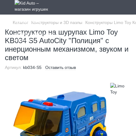
Каталог
Конструкторы и 3D пазлы
Конструкторы Limo Toy К
Конструктор на шурупах Limo Toy
KB034 S5 AutoCity "Полиция" с
инерционным механизмом, звуком и
светом
Артикул:
kb034-S5
Оставить отзыв