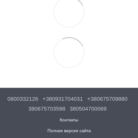
0800332126
+380931704031
+380675709880
380675703598
380504700069
Контакты
Полная версия сайта