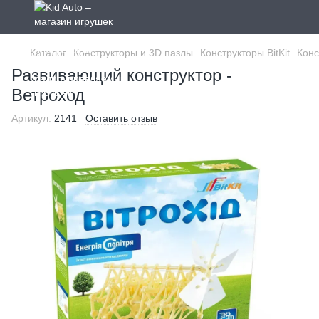
Каталог
Конструкторы и 3D пазлы
Конструкторы BitKit
Кон
Развивающий конструктор -
Ветроход
Артикул:
2141
Оставить отзыв