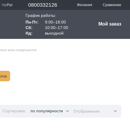
0800332126
Сравнение
Укр
Рус
Желания
График работы:
Пн-Пт:
9:00–18:00
Мой заказ
Сб:
10:00–17:00
Нд:
выходной
евые валы квадроциклов
клов
Сортировка:
по популярности
Отображение: