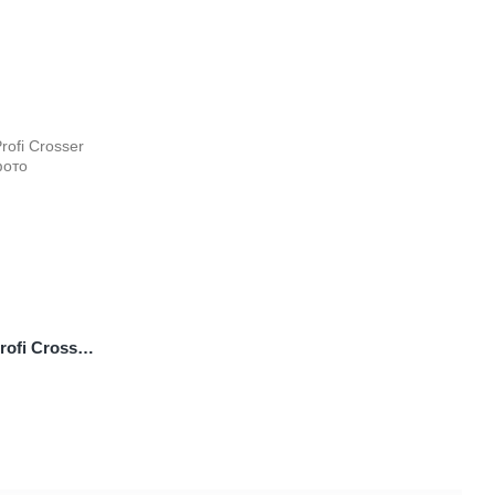
Рулевой вал квадроцикла Profi Crosser 415 мм