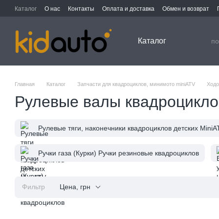
Перейти к основному контенту
Каталог
О нас
Контакты
Оплата и доставка
Обмен и возврат
Каталог
Главная
Каталог
Запчасти для квадроциклов, минимото miniATV
Ходо
Рулевые валы квадроцикло
Рулевые тяги, наконечники квадроциклов детских MiniA
Ручки газа (Курки) Ручки резиновые квадроциклов
Фильтр
Цена, грн