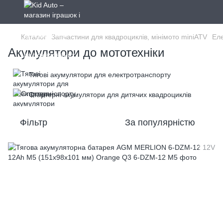
Каталог
Запчастини для квадроциклів, мінімото miniATV
Еле
Акумулятори до мототехніки
Тягові акумулятори для електротранспорту
Стартерні акумулятори для дитячих квадроциклів
Фільтр
За популярністю