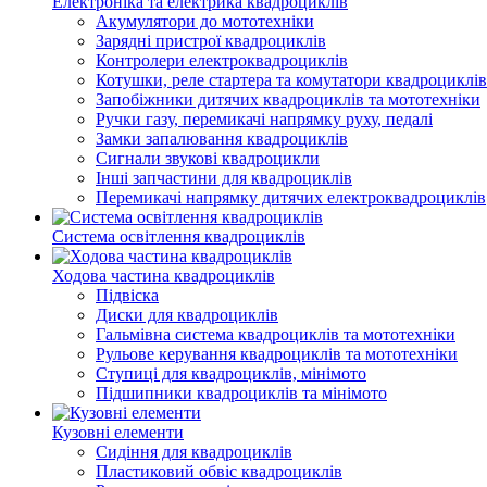
Електроніка та електрика квадроциклів
Акумулятори до мототехніки
Зарядні пристрої квадроциклів
Контролери електроквадроциклів
Котушки, реле стартера та комутатори квадроциклів
Запобіжники дитячих квадроциклів та мототехніки
Ручки газу, перемикачі напрямку руху, педалі
Замки запалювання квадроциклів
Сигнали звукові квадроцикли
Інші запчастини для квадроциклів
Перемикачі напрямку дитячих електроквадроциклів
Система освітлення квадроциклів
Ходова частина квадроциклів
Підвіска
Диски для квадроциклів
Гальмівна система квадроциклів та мототехніки
Рульове керування квадроциклів та мототехніки
Ступиці для квадроциклів, мінімото
Підшипники квадроциклів та мінімото
Кузовні елементи
Сидіння для квадроциклів
Пластиковий обвіс квадроциклів