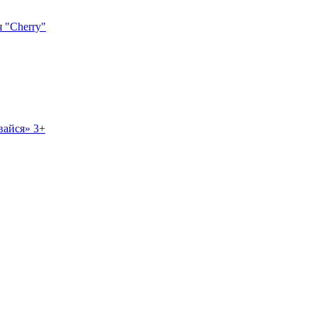
я "Cherry"
вайся» 3+