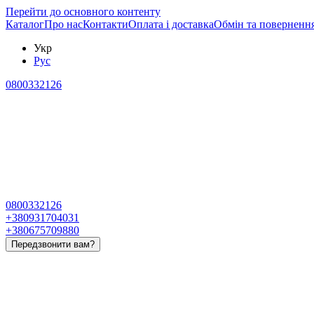
Перейти до основного контенту
Каталог
Про нас
Контакти
Оплата і доставка
Обмін та поверненн
Укр
Рус
0800332126
0800332126
+380931704031
+380675709880
Передзвонити вам?