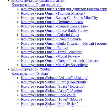
Конструктори Qman для дітей.
Конструктори Qman з серії для дівчаток Рожева сері
Конструктори Qman «Thunder Mission»
Конструктори Qman Racing Car Series MineCity
Конструктори Qman «Unlimited Ideas»
Конструктори Qman «Combat zones: Fire»
Конструктори Qman «Police Battle Force»
Конструктори Qman «Colorful City»
Конструктори Qman «Kyanite Squad»
Конструктори Qman «Build & Learn - Збирай і розви
Конструктори Qman «Enjoy»
Конструктори Qman «Trans Collector»
Конструктори Qman «Model Power»
Конструктори Qman «Cube of mechanical beasts»
Конструктори Qman MineCity Spaceflight
Конструктори "Sluban"
Конструктори Sluban "Aviation" (Авіація)
Конструктори Sluban "Fire" (Пожежний)
Конструктори Sluban "Space" (Космос)
Конструктори Sluban "Army" (Армія)
Конструктори Sluban "Food court"
Конструктори Sluban "Town" (Місто)
Конструктори Sluban "ModelBrick"