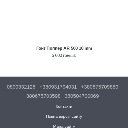
Гонг Поппер AR 500 10 mm
5 600 грн/шт.
0800332126
+380931704031
+380675709880
380675703598
380504700069
Контакти
Повна версія сайту
Мапа сайту