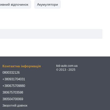
тивний відпочинок
Акумулятори
Контактна інформація
kid-auto.com.ua
© 2013 - 2025
0800332126
+380931704031
+380675709880
380675703598
380504700069
Зворотній дзвінок