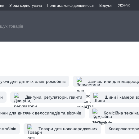
Укр
Рус
ння
Угода користувача
Політика конфіденційності
Відгуки
уючі для дитячіх електромобілів
Запчастини для квадроци
ли
Двигуни, регулятори, гвинти
Шини і камери в
ини для дитячих велосипедів та візочків
Комісійна техніка
омобілів
Товари для новонароджених
Квадрокоптер