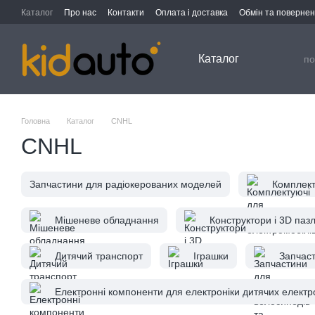
Перейти до основного контенту
Каталог
Про нас
Контакти
Оплата і доставка
Обмін та поверне
Каталог
Головна
Каталог
CNHL
CNHL
Запчастини для радіокерованих моделей
Комплект
Мішеневе обладнання
Конструктори і 3D паз
Дитячий транспорт
Іграшки
Запчаст
Електронні компоненти для електроніки дитячих електр