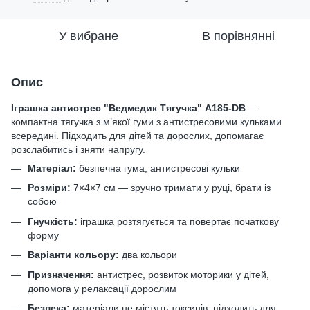
У вибране
В порівнянні
Опис
Іграшка антистрес "Ведмедик Тягучка" A185-DB
—
компактна тягучка з м’якої гуми з антистресовими кульками
всередині. Підходить для дітей та дорослих, допомагає
розслабитись і зняти напругу.
Матеріал:
безпечна гума, антистресові кульки
Розміри:
7×4×7 см — зручно тримати у руці, брати із
собою
Гнучкість:
іграшка розтягується та повертає початкову
форму
Варіанти кольору:
два кольори
Призначення:
антистрес, розвиток моторики у дітей,
допомога у релаксації дорослим
Безпека:
матеріали не містять токсинів, підходить для