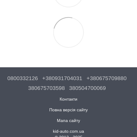
0800332126
+380931704031
+380675709880
380675703598
380504700069
Контакти
Повна версія сайту
Мапа сайту
kid-auto.com.ua