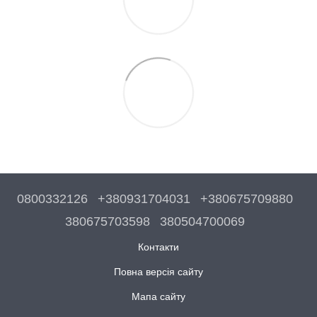
0800332126
+380931704031
+380675709880
380675703598
380504700069
Контакти
Повна версія сайту
Мапа сайту