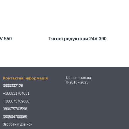
V 550
Тягові редуктори 24V 390
Контактна інформація
kid-auto.com.ua
© 2013 - 2025
0800332126
+380931704031
+380675709880
380675703598
380504700069
Зворотній дзвінок