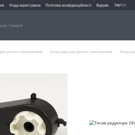
Укр
Рус
ння
Угода користувача
Політика конфіденційності
Відгуки
для дитячих електромобілів
Тягові редуктори дитячих електромобілів
Тягові ре