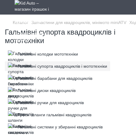
Каталог
Запчастини для квадроциклів, мінімото miniATV
Ход
Гальмівні супорта квадроциклів і
мототехніки
Гальмівні колодки мототехніки
Гальмівні супорта квадроциклів і мототехніки
Гальмівні барабани для квадроциклів
Гальмівні диски квадроциклів
Гальмівні ручки для квадроциклів
Троси шланги гальмівні квадроциклів
Гальмівні системи у збиранні квадроциклів