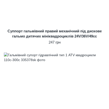
Суппорт гальмівний правий механічний під дискове
гальмо дитячих мініквадроциклів 24V/36V/49cc
247 грн